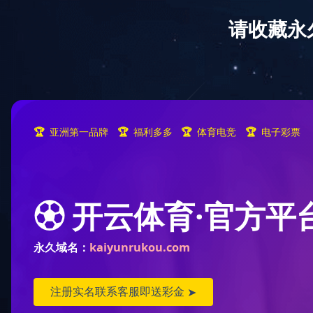
首页
米兰网站
米兰网站_米兰网页版