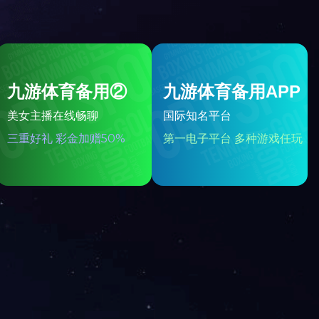
全国统一服务热线
郑经理：139 0584 1283
周经理：135 6608 8897