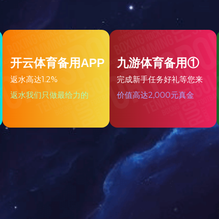
工程案例
____