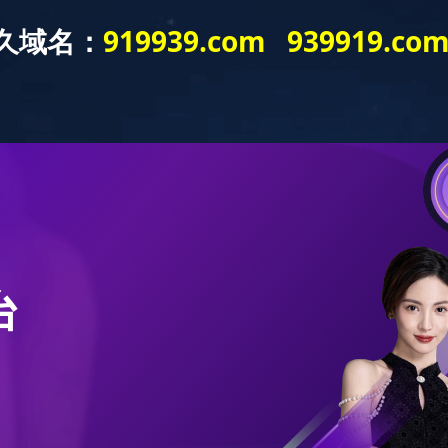
_米兰网页版(China)官方网站
产品中心
新闻动态
(China)官方网站
应用案例
____