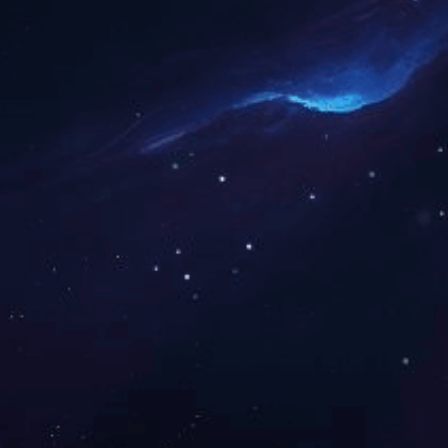
米兰网站_米兰网
产品中心
新闻动态
页版(China)官方